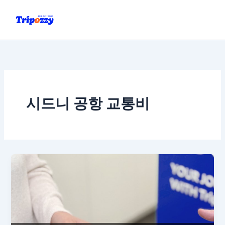
콘
텐
츠
로
건
너
뛰
기
시드니 공항 교통비