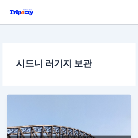
콘
텐
츠
로
건
너
뛰
기
시드니 러기지 보관