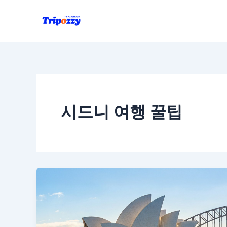
콘
텐
츠
로
건
너
뛰
기
시드니 여행 꿀팁