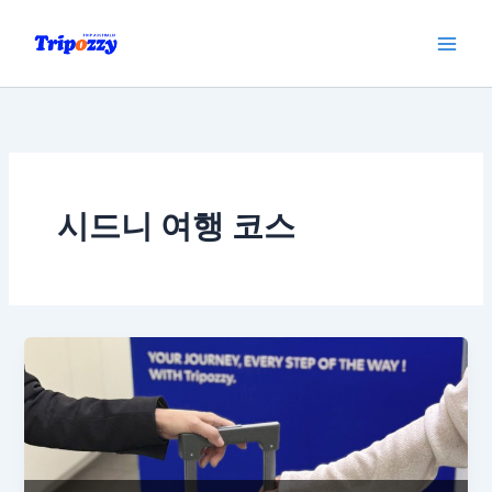
콘
텐
츠
로
건
너
뛰
기
시드니 여행 코스