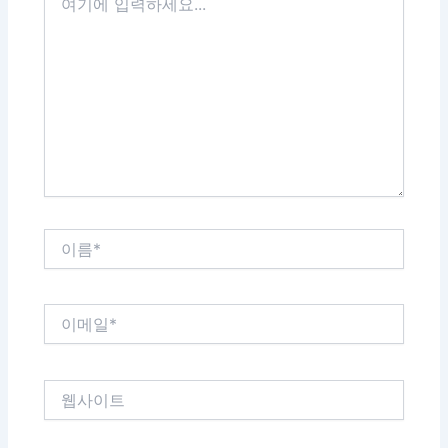
기
에
입
력
하
세
요...
이
름
*
이
메
일
*
웹
사
이