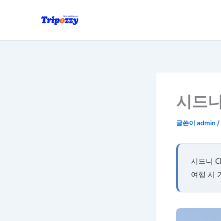
콘
텐
츠
로
건
너
뛰
기
시드니 
글쓴이
admin
/
시드니 C
여행 시 